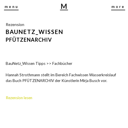
M
menu
more
I
R
Rezension
J
BAUNETZ_WISSEN
A
B
PFÜTZENARCHIV
U
S
C
BauNetz_Wissen Tipps >> Fachbücher
H
Hannah Strothmann stellt im Bereich Fachwissen Wasserkreislauf
das Buch PFÜTZENARCHIV der Künstlerin Mirja Busch vor.
Rezension lesen