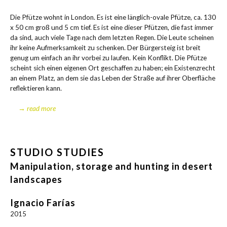
Die Pfüt­ze wohnt in Lon­don. Es ist eine läng­lich-ova­le Pfüt­ze, ca. 130
x 50 cm groß und 5 cm tief. Es ist eine die­ser Pfüt­zen, die fast immer
da sind, auch vie­le Tage nach dem letz­ten Regen. Die Leu­te schei­nen
ihr kei­ne Auf­merk­sam­keit zu schen­ken. Der Bür­ger­steig ist breit
genug um ein­fach an ihr vor­bei zu lau­fen. Kein Kon­flikt. Die Pfüt­ze
scheint sich einen eige­nen Ort geschaf­fen zu haben; ein Exis­tenz­recht
an einem Platz, an dem sie das Leben der Stra­ße auf ihrer Ober­flä­che
reflek­tie­ren kann.
→ read more
STUDIO STUDIES
Manipulation, storage and hunting in desert
landscapes
Ignacio Farías
2015