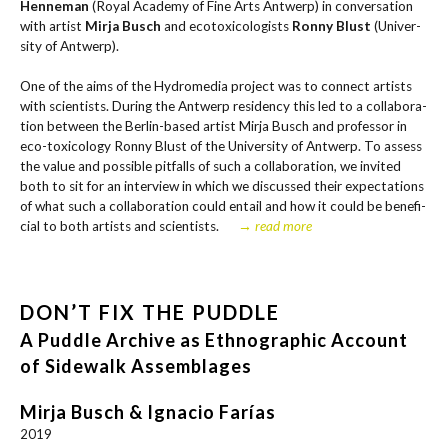
Hen­ne­man
(Roy­al Aca­de­my of Fine Arts Ant­werp) in con­ver­sa­ti­on
with artist
Mir­ja Busch
and eco­to­xi­co­lo­gists
Ron­ny Blust
(Uni­ver­
si­ty of Antwerp).
One of the aims of the Hydro­me­dia pro­ject was to con­nect artists
with sci­en­tists. During the Ant­werp resi­den­cy this led to a col­la­bo­ra­
ti­on bet­ween the Ber­lin-based artist Mir­ja Busch and pro­fes­sor in
eco-toxi­co­lo­gy Ron­ny Blust of the Uni­ver­si­ty of Ant­werp. To assess
the value and pos­si­ble pit­falls of such a col­la­bo­ra­ti­on, we invi­ted
both to sit for an inter­view in which we dis­cus­sed their expec­ta­ti­ons
of what such a col­la­bo­ra­ti­on could ent­ail and how it could be bene­fi­
ci­al to both artists and sci­en­tists.
→ read more
DON’T FIX THE PUDDLE
A Puddle Archive as Ethnographic Account
of Sidewalk Assemblages
Mirja Busch & Ignacio Farías
2019