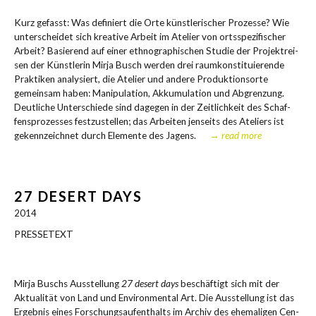
Kurz gefasst: Was defi­niert die Orte künst­le­ri­scher Pro­zes­se? Wie
unter­schei­det sich krea­ti­ve Arbeit im Ate­lier von orts­spe­zi­fi­scher
Arbeit? Basie­rend auf einer eth­no­gra­phi­schen Stu­die der Pro­jekt­rei­
sen der Künst­le­rin Mir­ja Busch wer­den drei raum­kon­sti­tu­ie­ren­de
Prak­ti­ken ana­ly­siert, die Ate­lier und ande­re Pro­duk­ti­ons­or­te
gemein­sam haben: Mani­pu­la­ti­on, Akku­mu­la­ti­on und Abgren­zung.
Deut­li­che Unter­schie­de sind dage­gen in der Zeit­lich­keit des Schaf­
fens­pro­zes­ses fest­zu­stel­len; das Arbei­ten jen­seits des Ate­liers ist
gekenn­zeich­net durch Ele­men­te des Jagens.
→ read more
27 DESERT DAYS
2014
PRESSETEXT
Mir­ja Buschs Aus­stel­lung
27 desert days
beschäf­tigt sich mit der
Aktua­li­tät von Land und Envi­ron­men­tal Art. Die Aus­stel­lung ist das
Ergeb­nis eines For­schungs­auf­ent­halts im Archiv des ehe­ma­li­gen Cen­