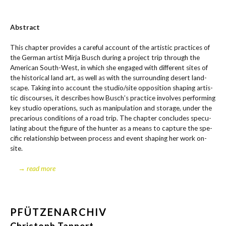
Abs­tract
This chap­ter pro­vi­des a careful account of the artis­tic prac­ti­ces of
the Ger­man artist Mir­ja Busch during a pro­ject trip through the
Ame­ri­can South-West, in which she enga­ged with dif­fe­rent sites of
the his­to­ri­cal land art, as well as with the sur­roun­ding desert land­
scape. Taking into account the studio/site oppo­si­ti­on sha­ping artis­
tic dis­cour­ses, it descri­bes how Busch’s prac­ti­ce invol­ves per­forming
key stu­dio ope­ra­ti­ons, such as mani­pu­la­ti­on and sto­rage, under the
pre­ca­rious con­di­ti­ons of a road trip. The chap­ter con­cludes spe­cu­
la­ting about the figu­re of the hun­ter as a means to cap­tu­re the spe­
ci­fic rela­ti­onship bet­ween pro­cess and event sha­ping her work on-
site.
→ read more
PFÜTZENARCHIV