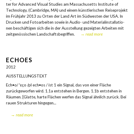
ter for Advan­ced Visu­al Stu­dies am Mas­sa­chu­setts Insti­tu­te of
Tech­no­lo­gy, (Cam­bridge, MA) und einem künst­le­ri­schen Rei­se­pro­jekt
im Früh­jahr 2013 zu Orten der Land Art im Süd­wes­ten der USA. In
Dru­cken und Foto­ar­bei­ten sowie in Audio- und Mate­ri­al­in­stal­la­tio­
nen beschäf­ti­gen sich die in der Aus­stel­lung gezeig­ten Arbei­ten mit
zeit­ge­nös­si­schen Land­schafts­be­grif­fen.
→ read more
ECHOES
2012
AUSSTELLUNGSTEXT
Ech•o/ ′εço /pl ech•os / ist 1 ein Signal, das von einer Fläche
zurückgeworfen wird. 1.1a entstehen in Bergen. 1.1b entstehen in
Räumen. [Glatte, harte Flächen werfen das Signal ähnlich zurück. Bei
rauen Strukturen hingegen...
→ read more