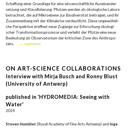
Schaf­fung einer Grund­la­ge für eine wis­sen­schaft­li­che Aus­ein­an­der­
set­zung und Klas­si­fi­zie­rung. Pfüt­zen wer­den als öko­lo­gi­sche Labo­re
betrach­tet, die auf Mikroebe­ne zur Bio­di­ver­si­tät bei­tra­gen, und ihr
Zusam­men­hang mit der Kli­ma­kri­se ver­deut­licht. Die­se unge­wöhn­li­
che Per­spek­ti­ve eröff­net neue Zugän­ge zur Erfor­schung öko­lo­gi­
scher Trans­for­ma­ti­ons­pro­zes­se und ver­leiht der Pfüt­ze eine neue
Bedeu­tung als Obser­va­to­ri­um der kri­ti­schen Zone des Anthro­po­
zäns.
→ read more
ON ART-SCIENCE COLLABORATIONS
Interview with Mirja Busch and Ronny Blust
(University of Antwerp)
published in 'HYDROMEDIA: Seeing with
Water'
2024
Ste­ven Hum­blet
(Roy­al Aca­de­my of Fine Arts Ant­werp) and
Inge