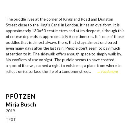
The pudd­le lives at the cor­ner of King­s­land Road and Dun­s­ton
Street clo­se to the King’s Canal in Lon­don. It has an oval form. It is
appro­xi­m­ate­ly 130×50 cen­ti­me­t­res and at its deepest, alt­hough this
of cour­se depends, is appro­xi­m­ate­ly 5 cen­ti­me­t­res. It is one of tho­se
pudd­les that is almost always the­re, that stays almost unal­te­red
even many days after the last rain. Peo­p­le don’t seem to pay much
atten­ti­on to it. The side­walk offers enough space to sim­ply walk by.
No con­flicts of use on sight. The pudd­le seems to have crea­ted
a spot of its own, ear­ned a right to exis­tence, a place from whe­re to
reflect on its sur­face the life of a Lon­do­ner street.
→ read more
PFÜTZEN
Mirja Busch
2019
TEXT