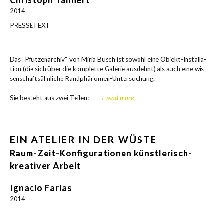
Christoph Tannert
2014
PRESSETEXT
Das „Pfüt­zen­ar­chiv“ von Mir­ja Busch ist sowohl eine Objekt-Instal­la­
ti­on (die sich über die kom­plet­te Gale­rie aus­dehnt) als auch eine wis­
sen­schafts­ähn­li­che Randphänomen-Untersuchung.
Sie besteht aus zwei Tei­len:
→ read more
EIN ATELIER IN DER WÜSTE
Raum-Zeit-Konfigurationen künstlerisch-
kreativer Arbeit
Ignacio Farías
2014