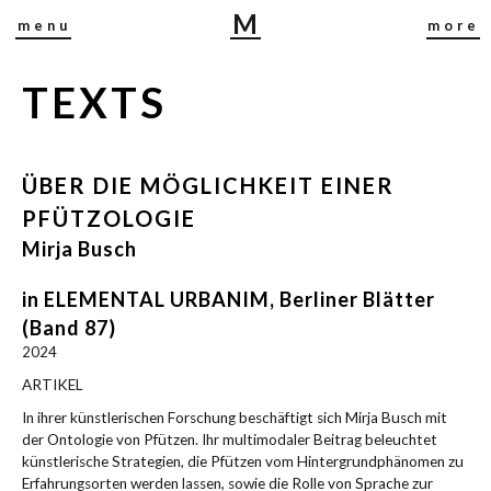
M
menu
more
I
R
TEXTS
J
A
B
U
ÜBER DIE MÖGLICHKEIT EINER
S
PFÜTZOLOGIE
C
Mirja Busch
H
in ELEMENTAL URBANIM, Berliner Blätter
(Band 87)
2024
ARTIKEL
In ihrer künst­le­ri­schen For­schung beschäf­tigt sich Mir­ja Busch mit
der Onto­lo­gie von Pfüt­zen. Ihr mul­ti­mo­da­ler Bei­trag beleuch­tet
künst­le­ri­sche Stra­te­gien, die Pfüt­zen vom Hin­ter­grund­phä­no­men zu
Erfah­rungs­or­ten wer­den las­sen, sowie die Rol­le von Spra­che zur