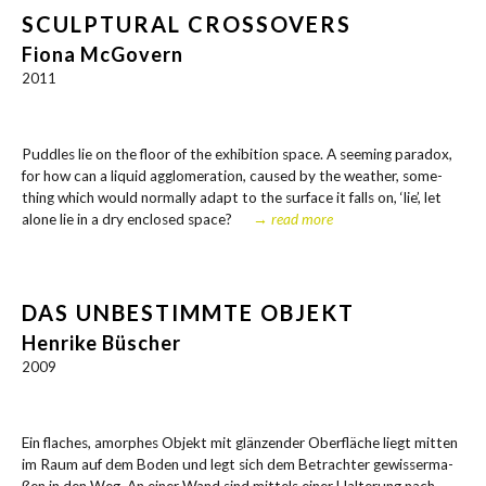
SCULPTURAL CROSSOVERS
Fiona McGovern
2011
Pudd­les lie on the flo­or of the exhi­bi­ti­on space. A see­ming para­dox,
for how can a liquid agglo­me­ra­ti­on, cau­sed by the wea­ther, some­
thing which would nor­mal­ly adapt to the sur­face it falls on, ‘lie’, let
alo­ne lie in a dry enc­lo­sed space?
→ read more
DAS UNBESTIMMTE OBJEKT
Henrike Büscher
2009
Ein fla­ches, amor­phes Objekt mit glän­zen­der Ober­flä­che liegt mit­ten
im Raum auf dem Boden und legt sich dem Betrach­ter gewis­ser­ma­