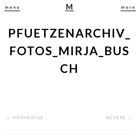
M
menu
more
I
R
J
PFUETZENARCHIV_
A
B
FOTOS_MIRJA_BUS
U
S
CH
C
H
← VORHERIGE
NEUERE →