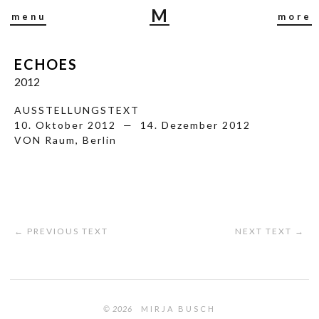
M
menu
more
I
R
ECHOES
J
A
2012
B
AUSSTELLUNGSTEXT
U
10. Oktober 2012 — 14. Dezember 2012
S
VON Raum, Berlin
C
H
← PREVIOUS TEXT
NEXT TEXT →
© 2026
MIRJA BUSCH