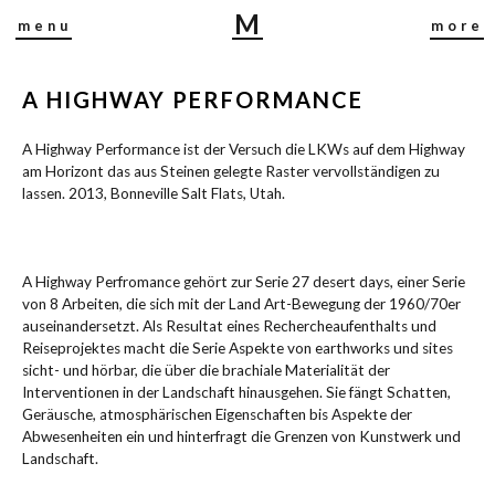
M
menu
more
I
R
A HIGHWAY PERFORMANCE
J
A
A Highway Performance ist der Versuch die LKWs auf dem Highway
B
am Horizont das aus Steinen gelegte Raster vervollständigen zu
U
lassen. 2013, Bonneville Salt Flats, Utah.
S
C
H
A Highway Perfromance gehört zur Serie 27 desert days, einer Serie
von 8 Arbeiten, die sich mit der Land Art-Bewegung der 1960/70er
auseinandersetzt. Als Resultat eines Rechercheaufenthalts und
Reiseprojektes macht die Serie Aspekte von earthworks und sites
sicht- und hörbar, die über die brachiale Materialität der
Interventionen in der Landschaft hinausgehen. Sie fängt Schatten,
Geräusche, atmosphärischen Eigenschaften bis Aspekte der
Abwesenheiten ein und hinterfragt die Grenzen von Kunstwerk und
Landschaft.