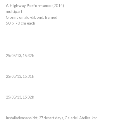
A Highway Performance
(2014)
multipart
C-print on alu-dibond, framed
50 x 70 cm each
25/05/13, 15:32 h
25/05/13, 15:31 h
25/05/13, 15:32 h
Installationsansicht, 27 desert days, Galerie L'Atelier-ksr