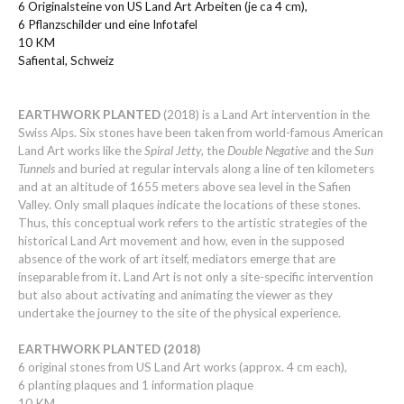
6 Originalsteine von US Land Art Arbeiten (je ca 4 cm),
6 Pflanzschilder und eine Infotafel
10 KM
Safiental, Schweiz
EARTHWORK PLANTED
(2018) is a Land Art intervention in the
Swiss Alps. Six stones have been taken from world-famous American
Land Art works like the
Spiral Jetty
, the
Double Negative
and the
Sun
Tunnels
and buried at regular intervals along a line of ten kilometers
and at an altitude of 1655 meters above sea level in the Safien
Valley. Only small plaques indicate the locations of these stones.
Thus, this conceptual work refers to the artistic strategies of the
historical Land Art movement and how, even in the supposed
absence of the work of art itself, mediators emerge that are
inseparable from it. Land Art is not only a site-specific intervention
but also about activating and animating the viewer as they
undertake the journey to the site of the physical experience.
EARTHWORK PLANTED (2018)
6 original stones from US Land Art works (approx. 4 cm each),
6 planting plaques and 1 information plaque
10 KM