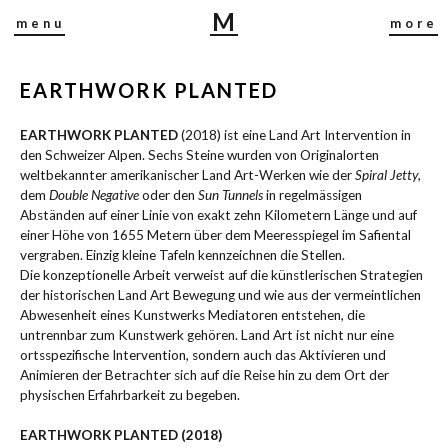
M
menu
more
I
R
EARTHWORK PLANTED
J
A
EARTHWORK PLANTED
(2018) ist eine Land Art Intervention in
B
den Schweizer Alpen. Sechs Steine wurden von Originalorten
U
weltbekannter amerikanischer Land Art-Werken wie der
Spiral Jetty
,
S
dem
Double Negative
oder den
Sun Tunnels
in regelmässigen
C
Abständen auf einer Linie von exakt zehn Kilometern Länge und auf
H
einer Höhe von 1655 Metern über dem Meeresspiegel im Safiental
vergraben. Einzig kleine Tafeln kennzeichnen die Stellen.
Die konzeptionelle Arbeit verweist auf die künstlerischen Strategien
der historischen Land Art Bewegung und wie aus der vermeintlichen
Abwesenheit eines Kunstwerks Mediatoren entstehen, die
untrennbar zum Kunstwerk gehören. Land Art ist nicht nur eine
ortsspezifische Intervention, sondern auch das Aktivieren und
Animieren der Betrachter sich auf die Reise hin zu dem Ort der
physischen Erfahrbarkeit zu begeben.
EARTHWORK PLANTED (2018)