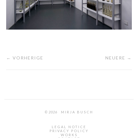
← VORHERIGE
NEUERE →
© 2026
MIRJA BUSCH
LEGAL NOTICE
PRIVACY POLICY
WORKS