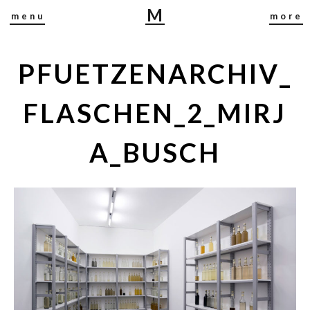
M
menu
more
I
R
J
PFUETZENARCHIV_
A
B
FLASCHEN_2_MIRJ
U
S
A_BUSCH
C
H